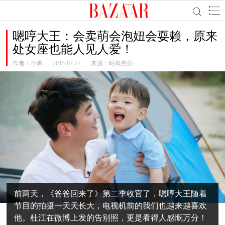
嗯哼大王：会卖萌会泡妞会耍赖，原来
处女座也能人见人爱！
作者：
小希
2015-07-27
来源：时尚芭莎
前两天，《爸爸回来了》第二季收官了，嗯哼大王随着
节目的拍摄一天天长大，电视机前的我们也越来越喜欢
他。杜江在微博上发的告别照，更是看得人感慨万分！