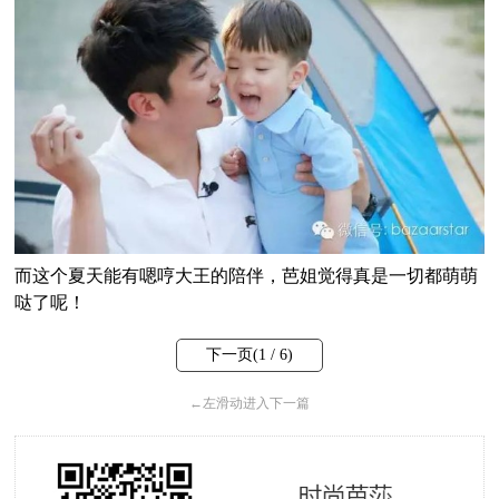
而这个夏天能有嗯哼大王的陪伴，芭姐觉得真是一切都萌萌
哒了呢！
下一页(
1
/ 6)
←
左滑动进入下一篇