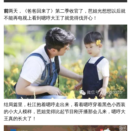
前
两天，《爸爸回来了》第二季收官了，芭姐光想想以后就
不能再电视上看到嗯哼大王了就觉得伐开心！
结局篇里，杜江抱着嗯哼走出来，看着嗯哼穿着黑色小西装
的小大人模样，芭姐觉得比起节目刚开播那会儿来，嗯哼大
王真的长大了！