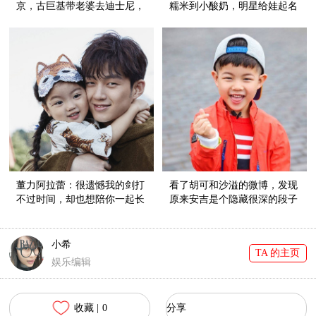
京，古巨基带老婆去迪士尼，
糯米到小酸奶，明星给娃起名
情人节明星都这么秀恩爱！
好随意！
董力阿拉蕾：很遗憾我的剑打
看了胡可和沙溢的微博，发现
不过时间，却也想陪你一起长
原来安吉是个隐藏很深的段子
大！
手！
小希
TA 的主页
娱乐编辑
收藏 |
0
分享