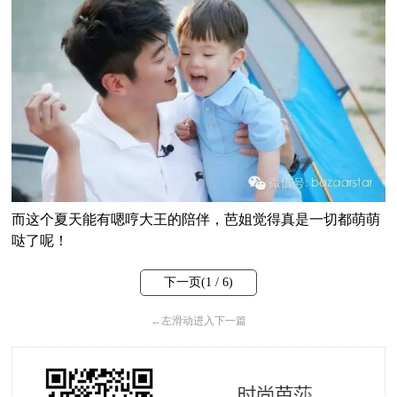
而这个夏天能有嗯哼大王的陪伴，芭姐觉得真是一切都萌萌
哒了呢！
下一页(
1
/ 6)
←
左滑动进入下一篇