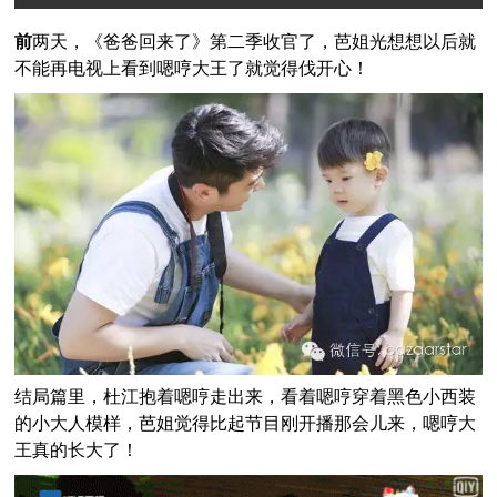
前
两天，《爸爸回来了》第二季收官了，芭姐光想想以后就
不能再电视上看到嗯哼大王了就觉得伐开心！
结局篇里，杜江抱着嗯哼走出来，看着嗯哼穿着黑色小西装
的小大人模样，芭姐觉得比起节目刚开播那会儿来，嗯哼大
王真的长大了！