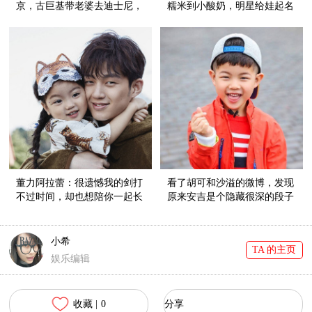
京，古巨基带老婆去迪士尼，
糯米到小酸奶，明星给娃起名
情人节明星都这么秀恩爱！
好随意！
董力阿拉蕾：很遗憾我的剑打
看了胡可和沙溢的微博，发现
不过时间，却也想陪你一起长
原来安吉是个隐藏很深的段子
大！
手！
小希
TA 的主页
娱乐编辑
收藏 |
0
分享