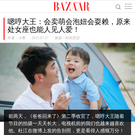
嗯哼大王：会卖萌会泡妞会耍赖，原来
处女座也能人见人爱！
作者：
小希
2015-07-27
来源：时尚芭莎
前两天，《爸爸回来了》第二季收官了，嗯哼大王随着
节目的拍摄一天天长大，电视机前的我们也越来越喜欢
他。杜江在微博上发的告别照，更是看得人感慨万分！