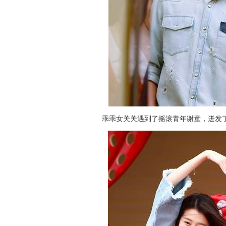
乖乖女关关遇到了摇滚青年谢童，迸发