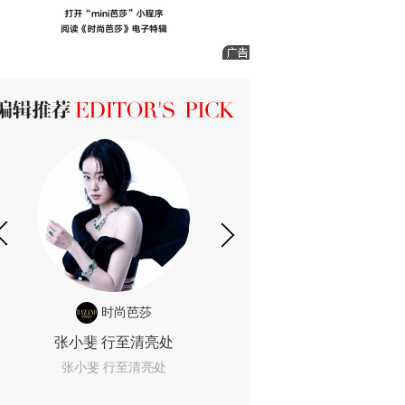
ICK 编辑推荐
时尚芭莎
时尚
张小斐 行至清亮处
一间恐怖的黄色房
着迷
张小斐 行至清亮处
一间恐怖的黄色房间