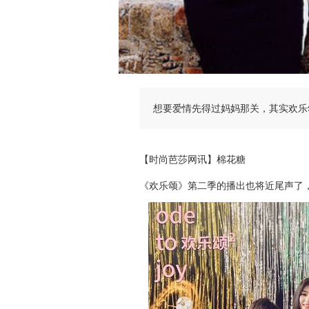
想要爱情先得过妈妈那关，其实欢乐
【时尚芭莎网讯】棉花糖
《欢
乐颂》第二季的播出也将近尾声了