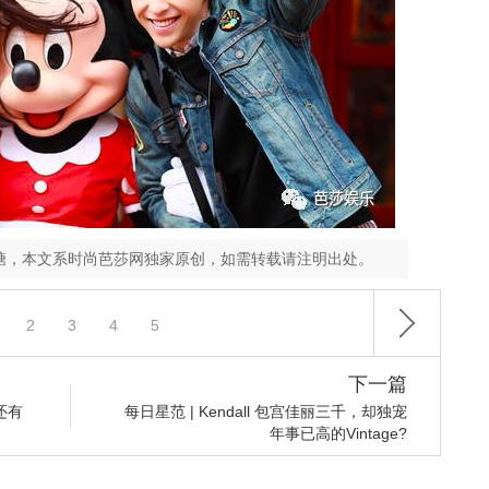
糖，本文系时尚芭莎网独家原创，如需转载请注明出处。
2
3
4
5
下一篇
还有
每日星范 | Kendall 包宫佳丽三千，却独宠
年事已高的Vintage?