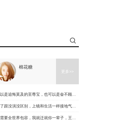
棉花糖
更多>>
可以是追悔莫及的至尊宝，也可以是奋不顾身的美人鱼，香港电影从未走远！
演了跟没演没区别，上镜和生活一样接地气，葛优就是工匠演员本人！
你需要全世界包容，我就迁就你一辈子，王菲刘嘉玲的友情比红酒更浓淳