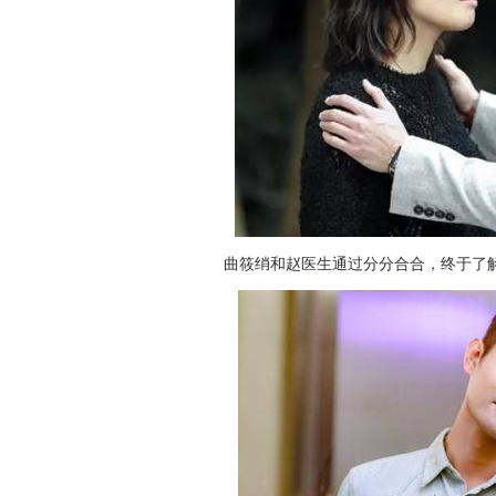
曲筱绡和赵医生通过分分合合，终于了