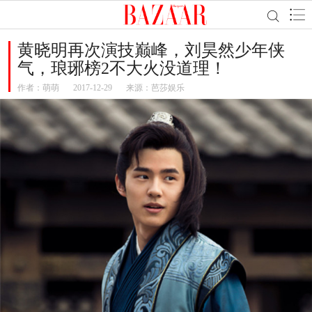
黄晓明再次演技巅峰，刘昊然少年侠
气，琅琊榜2不大火没道理！
作者：
萌萌
2017-12-29
来源：芭莎娱乐