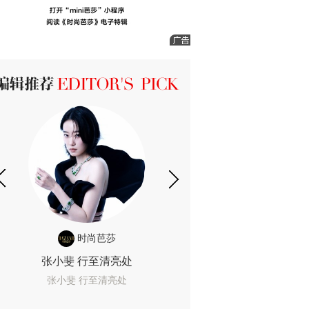
ICK 编辑推荐
时尚芭莎
时尚
张小斐 行至清亮处
一间恐怖的黄色房
着迷
张小斐 行至清亮处
一间恐怖的黄色房间