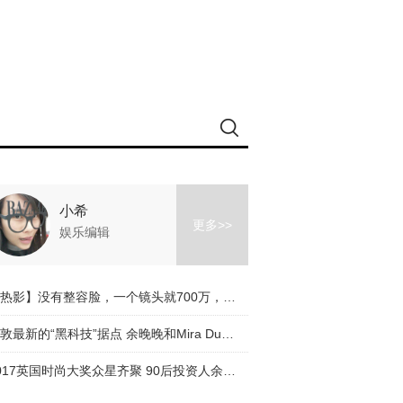
小希
更多>>
娱乐编辑
【热影】没有整容脸，一个镜头就700万，《芳华》让我们看到冯小刚有多走心！
伦敦最新的“黑科技”据点 余晚晚和Mira Duma都抢着来探索
2017英国时尚大奖众星齐聚 90后投资人余晚晚受邀优雅出席