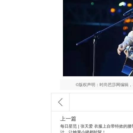
©版权声明：时尚芭莎网编辑
上一篇
每日星范 | 张天爱 衣服上自带特效的腰
计，让她遛小猪都时髦！