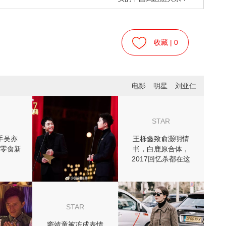
收藏 |
0
电影
明星
刘亚仁
STAR
手吴亦
王栎鑫致俞灏明情
零食新
书，白鹿原合体，
2017回忆杀都在这
儿！
STAR
窦靖童被冻成表情