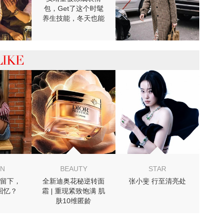
包，Get了这个时髦
养生技能，冬天也能
穿裙子！
 你可能喜欢
ON
BEAUTY
STAR
留下，
全新迪奥花秘逆转面
张小斐 行至清亮处
回忆？
霜 | 重现紧致饱满 肌
肤10维匿龄