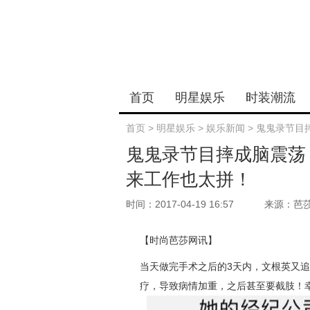
首页
明星娱乐
时装潮流
首页
>
明星娱乐
>
娱乐新闻
>
鬼鬼录节目
鬼鬼录节目摔成脑震荡
来工作也太拼！
时间：2017-04-19 16:57
来源：芭
【时尚芭莎网讯】
当天做完手术之后的3天内，文根英又追
疗，导致病情加重，之后甚至要截肢！