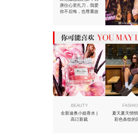
庚往心里扎刀，我爱
你不后悔，也尊重故
事的结尾
MIGHT LIKE
BEAUTY
FASHI
全新迪奥小姐香水 |
夏天夏天悄悄
高订新裁
彩色条纹的