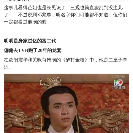
这事儿看得芭姐也是长见识了，三观也简直凌乱到没边儿
了……
不过说到
邓兆尊，听名字你们可能都不知道，但你们
一定都看过他演的戏！
明明是身家过亿的富二代
偏偏去TVB跑了20年的龙套
在欧阳震华和关咏荷饰演的《醉打金枝》中，他是二皇子李
适。