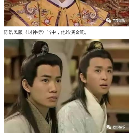
陈浩民版《封神榜》当中，他饰演金吒。