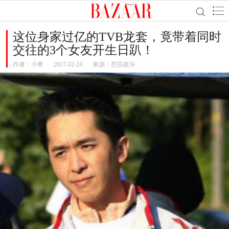
这位身家过亿的TVB龙套，竟带着同时
交往的3个女友开生日趴！
作者：
小希
2017-02-24
来源：芭莎娱乐