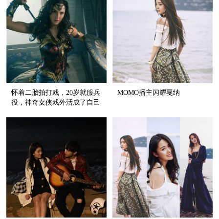
怀着二胎拍打戏，20岁就服兵
MOMO播主闪耀戛纳
役，神奇女侠戏外活成了自己
的英雄