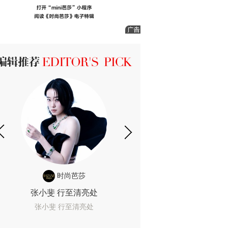
ICK 编辑推荐
时尚芭莎
时尚
张小斐 行至清亮处
一间恐怖的黄色房
着迷
张小斐 行至清亮处
一间恐怖的黄色房间