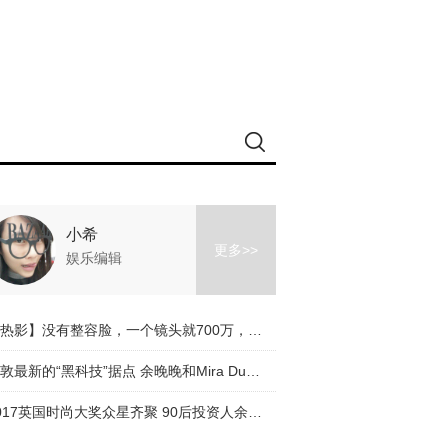
小希
更多>>
娱乐编辑
【热影】没有整容脸，一个镜头就700万，《芳华》让我们看到冯小刚有多走心！
伦敦最新的“黑科技”据点 余晚晚和Mira Duma都抢着来探索
2017英国时尚大奖众星齐聚 90后投资人余晚晚受邀优雅出席