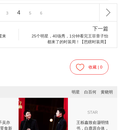
4
3
5
6
下一篇
霆来
25个明星，40场秀，1分钟看完王菲章子怡
都来了的时装周！【芭瞎时装周】
收藏 |
0
明星
白百何
黄晓明
STAR
手吴亦
王栎鑫致俞灏明情
零食新
书，白鹿原合体，