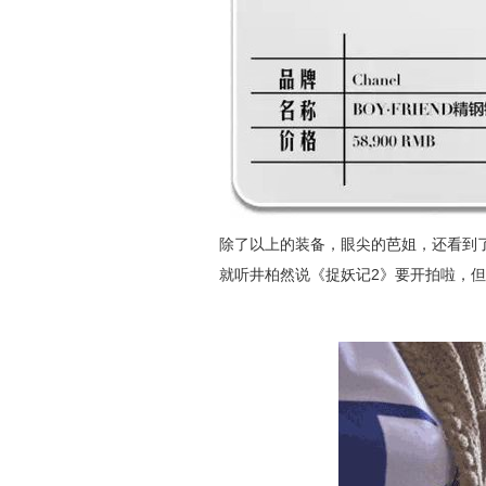
除了以上的装备，眼尖的芭姐，还看到
就听井柏然说《捉妖记2》要开拍啦，