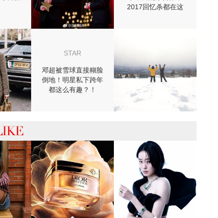
2017回忆杀都在这
儿！
STAR
邓超被雪球直接糊脸
倒地！明星私下跨年
都这么有趣？！
 你可能喜欢