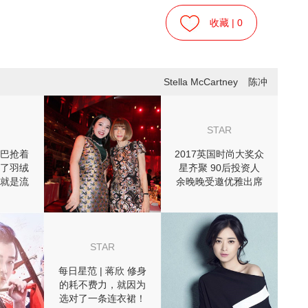
收藏 |
0
Stella McCartney
陈冲
STAR
巴抢着
2017英国时尚大奖众
了羽绒
星齐聚 90后投资人
就是流
余晚晚受邀优雅出席
熊”！
STAR
每日星范 | 蒋欣 修身
的耗不费力，就因为
选对了一条连衣裙！