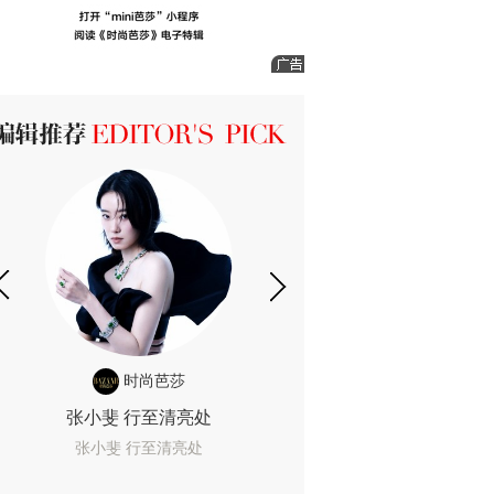
ICK 编辑推荐
时尚芭莎
时尚
张小斐 行至清亮处
一间恐怖的黄色房
着迷
张小斐 行至清亮处
一间恐怖的黄色房间