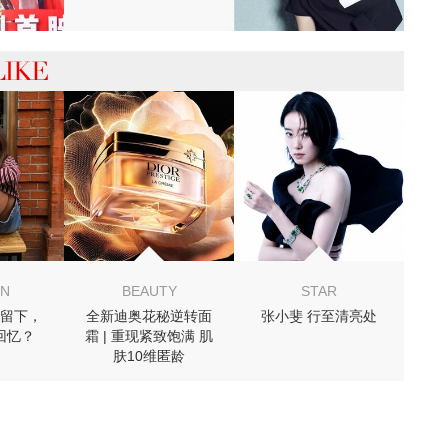
 你可能喜欢
ON
BEAUTY
STAR
留下，
全新迪奥花秘逆转面
张小斐 行至清亮处
回忆？
霜 | 重现紧致饱满 肌
肤10维匿龄