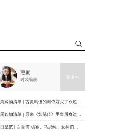
煎蛋
更多>>
时装编辑
一周购物清单 | 古灵精怪的谢依霖买了双超有女人味儿的高跟鞋！
一周购物清单 | 原来《如懿传》里皇后身边的腹黑贵人韩丹彤是个鞋控！
每日星范 | 白百何 杨幂、马思纯，女神们原来都是衬衫控！