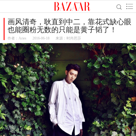
画风清奇，耿直到中二，靠花式缺心眼
也能圈粉无数的只能是黄子韬了！
作者：
Aries
2016-06-18
来源：时尚芭莎