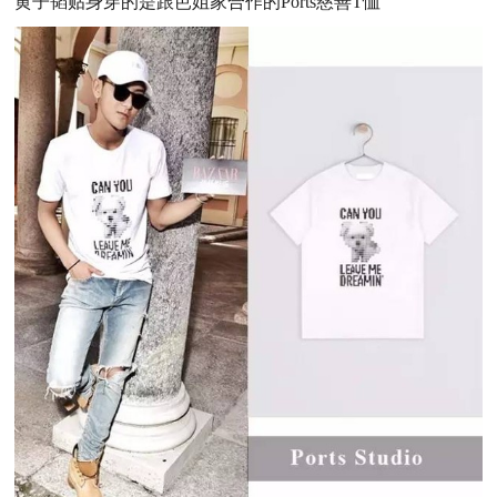
黄子韬贴身穿的是跟芭姐家合作的Ports慈善T恤