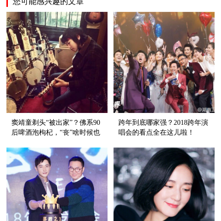
您可能感兴趣的文章
窦靖童剃头“被出家”？佛系90
跨年到底哪家强？2018跨年演
后啤酒泡枸杞，“丧”啥时候也
唱会的看点全在这儿啦！
成文化？