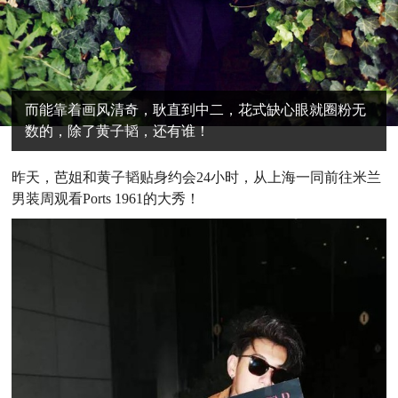
而能靠着画风清奇，耿直到中二，花式缺心眼就圈粉无
数的，除了黄子韬，还有谁！
昨
天，芭姐和黄子韬贴身约会24小时，从上海一同前往米兰
男装周观看Ports 1961的大秀！