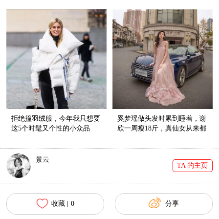
拒绝撞羽绒服，今年我只想要
奚梦瑶做头发时累到睡着，谢
这5个时髦又个性的小众品
欣一周瘦18斤，真仙女从来都
牌！
美得不容易
景云
TA 的主页
收藏 |
0
分享