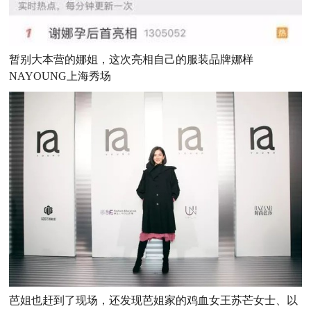
暂别大本营的娜姐，这次亮相自己的服装品牌
娜样
NAYOUNG
上海秀场
芭姐也赶到了现场，还发现芭姐家的鸡血女王
苏芒女士
、以