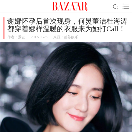
谢娜怀孕后首次现身，何炅董洁杜海涛
都穿着娜样温暖的衣服来为她打Call！
作者：
景云
2017-11-25
来源：芭莎娱乐