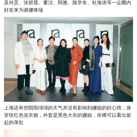
及
何炅、张碧晨、董洁、阿雅、陈学冬、杜海涛
等一众圈内
好友来为谢娜捧场
上海还有些阴雨绵绵的天气并没有影响到娜姐的好心情，身
穿玫红色连衣裙，外套是黑色大衣的娜姐，依稀可以看出挺
起的孕肚