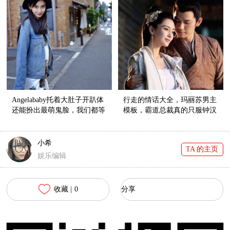
Angelababy托着大肚子开趴体
行走的情话大全，玛丽苏男主
还能扮出最萌鬼脸，我们都等
模板，霸道总裁真的只服钟汉
不及要看小Baby啦！！
良！
小希
TA 的主页
娱乐编辑
收藏 |
0
分享