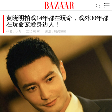
黄晓明拍戏14年都在玩命，戏外30年都
在玩命宠爱身边人！
作者：
小希
2015-09-04
来源：时尚芭莎