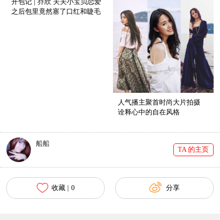
开包记 | 乔欣 关关小宝贝恋爱
之后包里竟然塞了口红和睫毛
膏！
人气播主聚首时尚大片拍摄
诠释心中的自在风格
船船
TA 的主页
收藏 |
0
分享