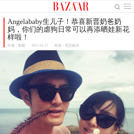
Angelababy生儿子！恭喜新晋奶爸奶
妈，你们的虐狗日常可以再添晒娃新花
样啦！
作者：
船船
2017-01-17
来源：芭莎娱乐