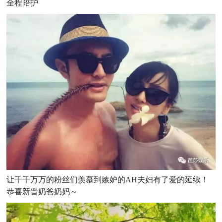
全程陪护
让千千万万的粉丝们羡慕到嫉妒的AH夫妇有了爱的延续！
恭喜新晋奶爸奶妈～