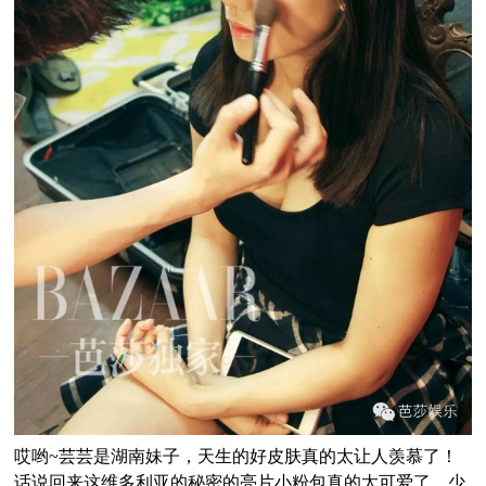
哎哟~芸芸是湖南妹子，天生的好皮肤真的太让人羡慕了！
话说回来这维多利亚的秘密的亮片小粉包真的太可爱了，少