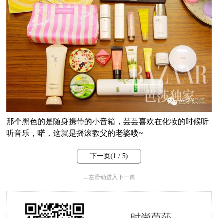
那个黑色的是随身携带的小音箱，芸芸喜欢在化妆的时候听
听音乐，喏，这就是摇滚教父的老婆喽~
下一页(
1
/ 5)
←
左滑动进入下一篇