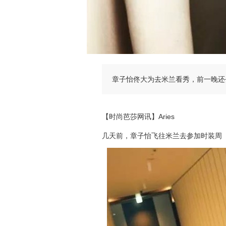
章子怡佟大为去米兰看秀，前一晚还去
【时尚芭莎网讯】Aries
几
天前，章子怡飞往米兰去参加时装周