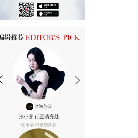
ICK 编辑推荐
时尚芭莎
张小斐 行至清亮处
张小斐 行至清亮处