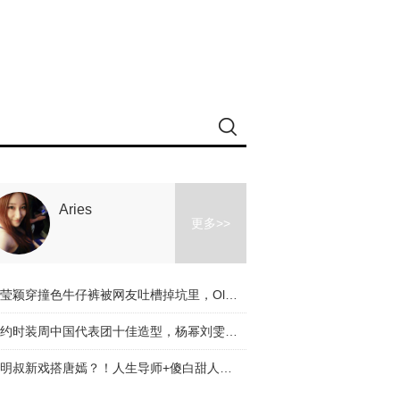
Aries
更多>>
冉莹颖穿撞色牛仔裤被网友吐槽掉坑里，Olivia和杨幂的时髦课堂教你阔腿裤应该怎么穿！
纽约时装周中国代表团十佳造型，杨幂刘雯都入选了，不服来辩啊～
道明叔新戏搭唐嫣？！人生导师+傻白甜人设是真火了！