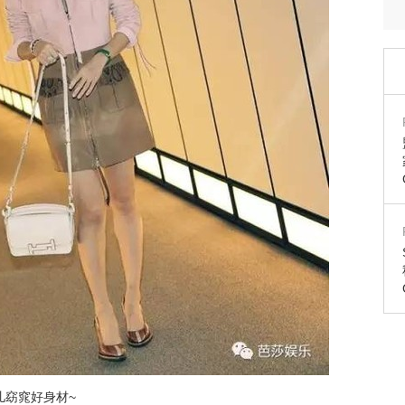
儿窈窕好身材~