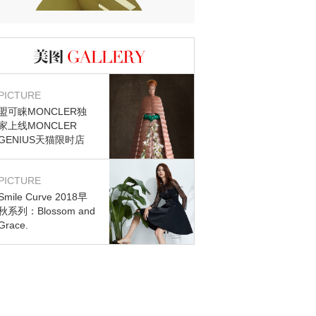
图库
PICTURE
盟可睐MONCLER独
时尚芭莎
家上线MONCLER
一间恐怖的黄色房间，为什么让人
GENIUS天猫限时店
着迷？
一间恐怖的黄色房间，为什么让人着
PICTURE
迷？
Smile Curve 2018早
秋系列：Blossom and
Grace.