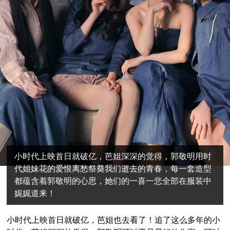
小时代上映首日就破亿，芭姐深深的觉得，郭敬明用时
代姐妹花的爱恨离愁祭奠我们逝去的青春，每一套造型
都蕴含着郭敬明的心思，她们的一喜一悲全部在服装中
娓娓道来！
小时代上映首日就破亿，芭姐也去看了！追了这么多年的小