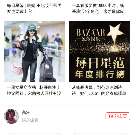
每日星范 | 唐嫣 不化妆不带男
一套衣服要做10000小时，杨
友也要戴上它！
幂演活4个角色，这才是你应
该期待的三生三世！
一周女星穿衣榜 | 杨幂白浅上
从杨幂唐嫣，到范冰冰刘诗
神穿网袜，宋茜撩人开挂有没
诗，她们2016年的穿衣成绩单
有人管管她！
出来啦！【每日星范年终大盘
点】
高冷
TA 的主页
娱乐编辑