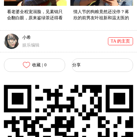
看老婆全程宠溺脸，见素锦只
情人节的狗粮竟然还没停？蒋
会翻白眼，原来鉴绿茶还得看
欣的前男友叶祖新和温太医的
夜华！
外甥女张佳宁在一起啦！
小希
TA 的主页
娱乐编辑
收藏 |
0
分享