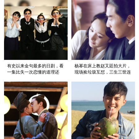
有史以来金句最多的日剧，看
杨幂在床上教赵又廷拍大片，
一集比失一次恋懂的道理还
现场捡垃圾互怼，三生三世连
多！
花絮都好看到有毒！