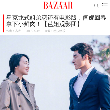
马克龙式姐弟恋还有电影版，闫妮回春
拿下小鲜肉！【芭姐观影团】
作者：
高冷
2017-05-19
来源：芭莎娱乐