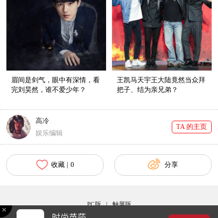
眉间是剑气，眼中有深情，看
王凯马天宇王大陆竟然当众拜
完刘昊然，谁不爱少年？
把子、结为亲兄弟？
高冷
TA 的主页
娱乐编辑
收藏 |
0
分享
PC版
|
触屏版