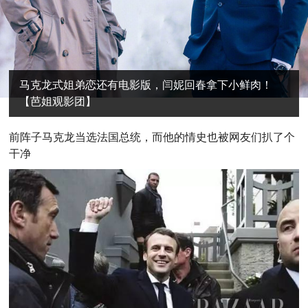
马克龙式姐弟恋还有电影版，闫妮回春拿下小鲜肉！
【芭姐观影团】
前
阵子马克龙当选法国总统，而他的情史也被网友们扒了个
干净