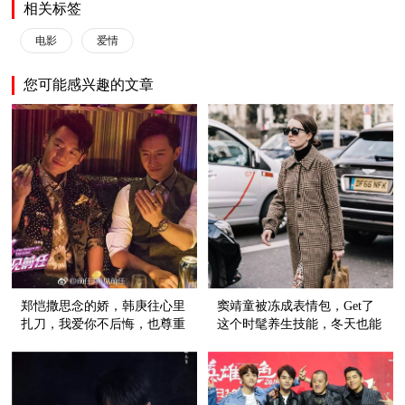
相关标签
电影
爱情
您可能感兴趣的文章
郑恺撒思念的娇，韩庚往心里
窦靖童被冻成表情包，Get了
扎刀，我爱你不后悔，也尊重
这个时髦养生技能，冬天也能
故事的结尾
穿裙子！