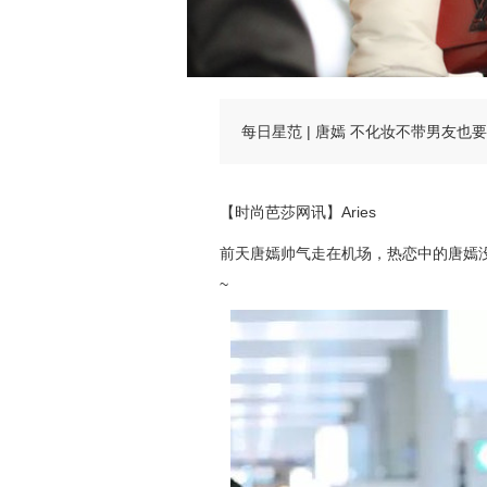
每日星范 | 唐嫣 不化妆不带男友也
【时尚芭莎网讯】Aries
前
天唐嫣帅气走在机场，热恋中的唐嫣
~