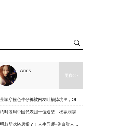
Aries
更多>>
冉莹颖穿撞色牛仔裤被网友吐槽掉坑里，Olivia和杨幂的时髦课堂教你阔腿裤应该怎么穿！
纽约时装周中国代表团十佳造型，杨幂刘雯都入选了，不服来辩啊～
道明叔新戏搭唐嫣？！人生导师+傻白甜人设是真火了！