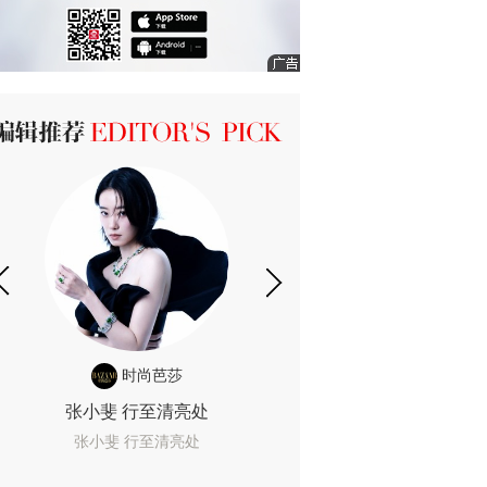
ICK 编辑推荐
时尚芭莎
时尚
张小斐 行至清亮处
一间恐怖的黄色房
着迷
张小斐 行至清亮处
一间恐怖的黄色房间