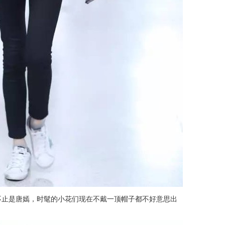
其实不止是唐嫣，时髦的小花们现在不戴一顶帽子都不好意思出