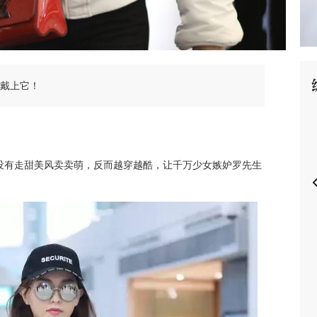
要戴上它！
P
没有走甜美风卖卖萌，反而越穿越酷，让千万少女嫉妒罗先生