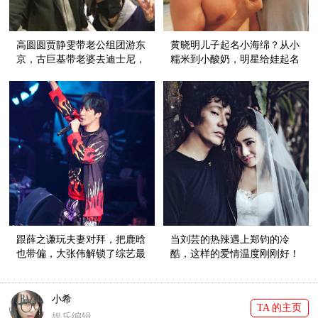
高圆圆贾静雯带老公组团游东
黄晓明儿子起名小海绵？从小
京，古巨基带老婆去迪士尼，
糯米到小酸奶，明星给娃起名
情人节明星都这么秀恩爱！
好随意！
跟薛之谦玩夫妻对拜，把鹿晗
当刘芸的热辣遇上郑钧的冷
也带偏，大张伟解锁了综艺最
酷，这样的爱情温度刚刚好！
魔性的打开方式！
小希
TA 的主页
娱乐编辑