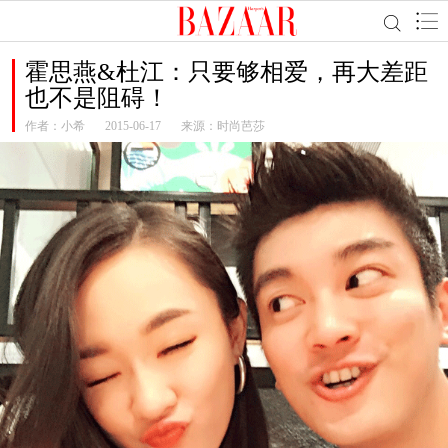
霍思燕&杜江：只要够相爱，再大差距
也不是阻碍！
作者：
小希
2015-06-17
来源：时尚芭莎