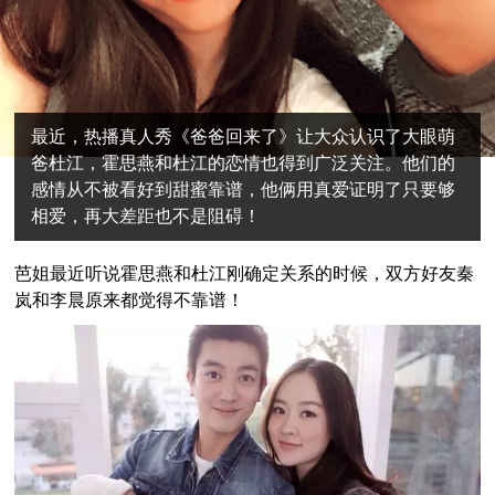
最近，热播真人秀《爸爸回来了》让大众认识了大眼萌
爸杜江，霍思燕和杜江的恋情也得到广泛关注。他们的
感情从不被看好到甜蜜靠谱，他俩用真爱证明了只要够
相爱，再大差距也不是阻碍！
芭姐最近听说霍思燕和杜江刚确定关系的时候，双方好友秦
岚和李晨原来都觉得不靠谱！