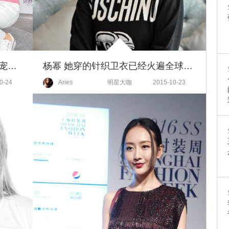
夏天被宠成了公主，黄嘉千还被宠成女王！
杨幂 她穿的针织卫衣已经火遍全球了！
0-24
Aries
明星大咖
2015-10-23