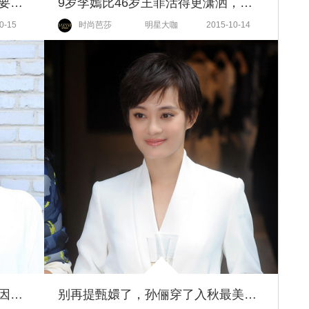
明明卖个萌就赢了，吴磊却还非要逗逼一把
9岁李嫣比46岁王菲活得更潇洒，更自信！
0-15
时尚芭莎
明星大咖
2015-10-14
杨子姗结婚：真爱无谓距离，只因心在一起！
别再提甄嬛了，孙俪穿了入秋最美白套装！