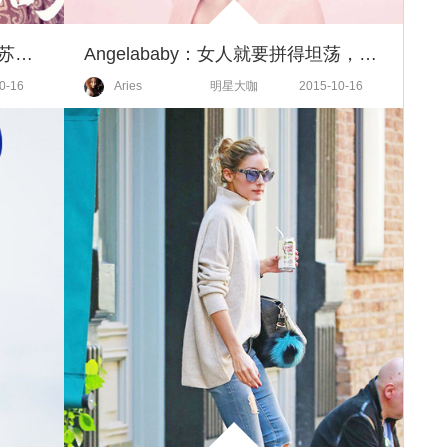
《琅琊榜》独爱靖王，王凯再次苏出新高度！
Angelababy：女人就要拼得坦荡，赢得漂亮！
0-16
Aries
明星大咖
2015-10-16