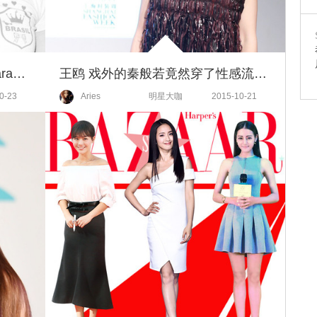
从维密超模变成抠脚大汉，对Cara爱不完！
王鸥 戏外的秦般若竟然穿了性感流苏裙！
0-23
Aries
明星大咖
2015-10-21