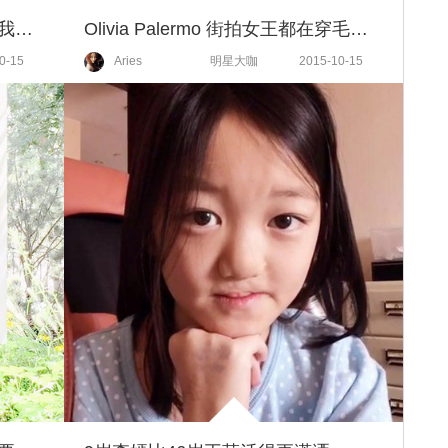
王珞丹：穿白衬衫都那么好看怪我喽？
Olivia Palermo 街拍女王都在穿毛衣！
0-15
Aries
明星大咖
2015-10-15