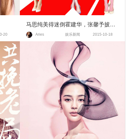
！
马思纯美得迷倒霍建华，张馨予披了丑花裙！
0-20
Aries
娱乐新闻
2015-10-18