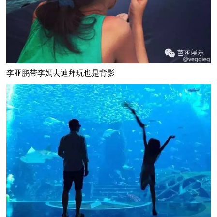
李亚鹏带李嫣去迪拜玩也是背影