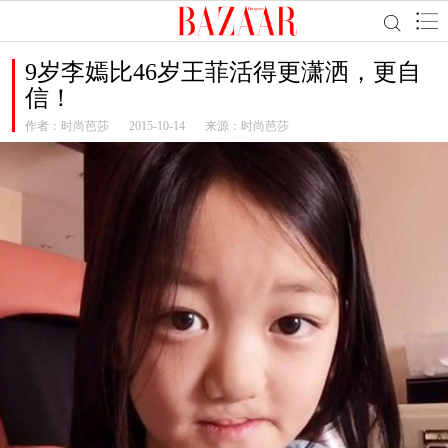
9岁李嫣比46岁王菲活得更潇洒，更自
信！
作者：
时尚芭莎
2015-10-14
来源：时尚芭莎