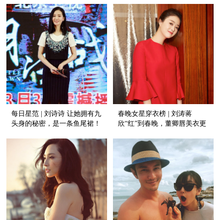
每日星范 | 刘诗诗 让她拥有九
春晚女星穿衣榜 | 刘涛蒋
头身的秘密，是一条鱼尾裙！
欣“红”到春晚，董卿唇美衣更
美！