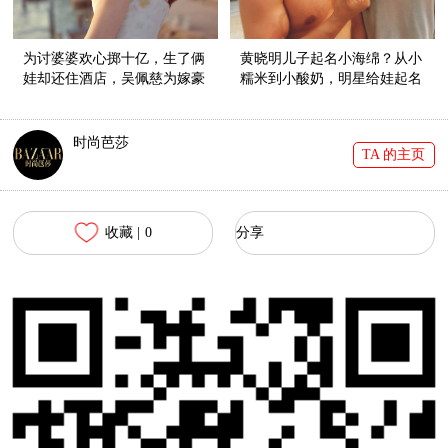
为讨婆婆欢心掷十亿，生了俩
黄晓明儿子起名小海绵？从小
娃却还住酒店，吴佩慈为嫁豪
糯米到小酸奶，明星给娃起名
门也是拼全力！
好随意！
时尚芭莎
TA 的主页
收藏 |
0
分享