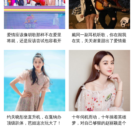
爱情应该像胡歌那样不在爱里
戴同一副耳机听歌，你在闹我
将就，还是应该尝试包容着开
在笑，关关谢童甜出了爱情最
始？
美好的模样
约关晓彤坐直升机，在戛纳办
十年伺机而动，十年揣着英雄
顶级趴体，芭姐这次玩大了！
梦，对自己够狠的赵丽颖是个
野心家！