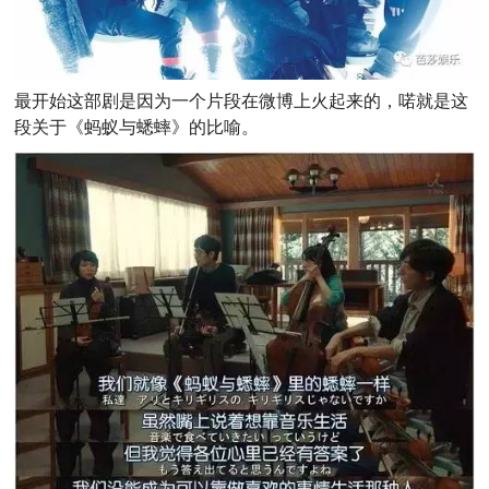
最开始这部剧是因为一个片段在微博上火起来的，喏就是这
段关于《蚂蚁与蟋蟀》的比喻。