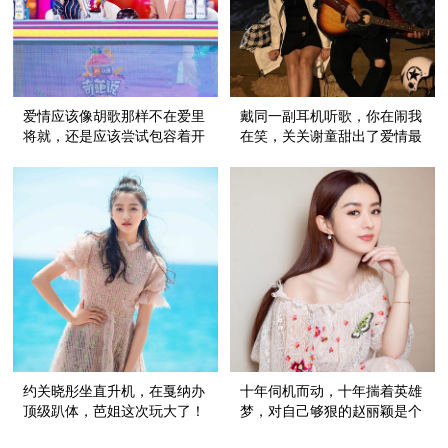
爱情应该像胡歌那样不在爱里
戴同一副耳机听歌，你在闹我
将就，还是应该尝试包容着开
在笑，关关谢童甜出了爱情最
始？
美好的模样
约关晓彤坐直升机，在戛纳办
十年伺机而动，十年揣着英雄
顶级趴体，芭姐这次玩大了！
梦，对自己够狠的赵丽颖是个
野心家！