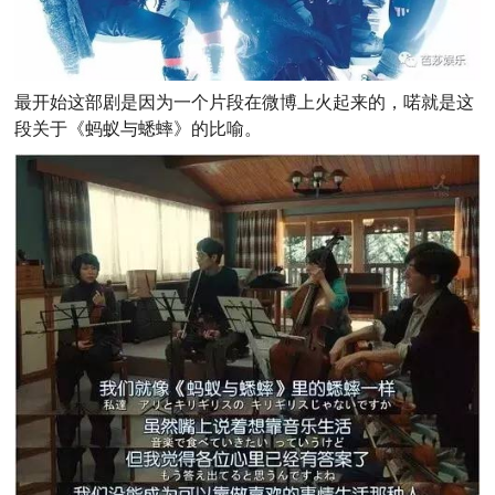
最开始这部剧是因为一个片段在微博上火起来的，喏就是这
段关于《蚂蚁与蟋蟀》的比喻。