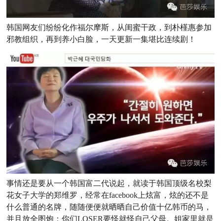
韩国网友们纷纷化作福尔摩斯，从闺蜜干政，到朴槿惠参加
邪教组织，再到养小白脸，一天更新一集堪比连续剧！
事情还是要从一个韩国富二代说起，就读于韩国顶级名校梨
花女子大学的郑维罗，经常在facebook上炫富，炫的还不是
什么普通的名牌，随随便便就晒晒自己价值十亿韩币的马，
并且放全图炮：你们LOSER要怪就怪自己父母。姐家里就是