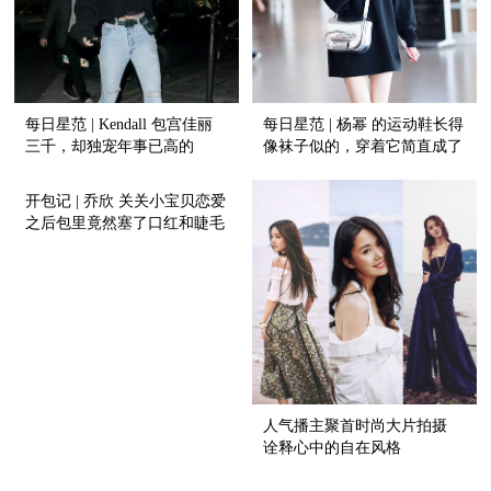
每日星范 | Kendall 包宫佳丽
每日星范 | 杨幂 的运动鞋长得
三千，却独宠年事已高的
像袜子似的，穿着它简直成了
Vintage?
风一样的女子！
开包记 | 乔欣 关关小宝贝恋爱
之后包里竟然塞了口红和睫毛
膏！
人气播主聚首时尚大片拍摄
诠释心中的自在风格