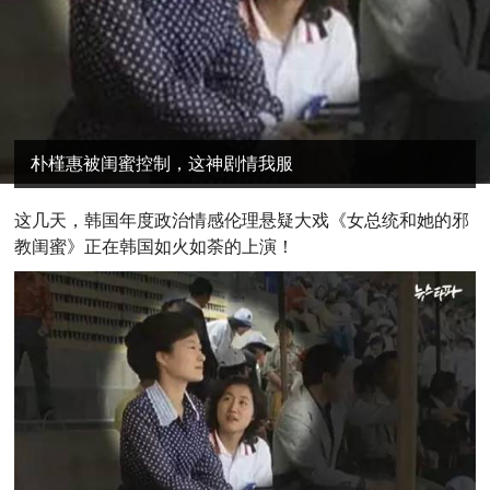
朴槿惠被闺蜜控制，这神剧情我服
这几天，韩国年度政治情感伦理悬疑大戏《女总统和她的邪
教闺蜜》正在韩国如火如荼的上演！