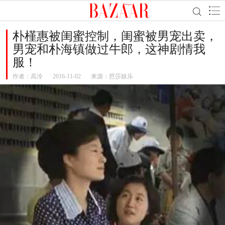
朴槿惠被闺蜜控制，闺蜜被男宠出卖，
男宠和朴海镇做过牛郎，这神剧情我
服！
作者：
高冷
2016-11-02
来源：芭莎娱乐