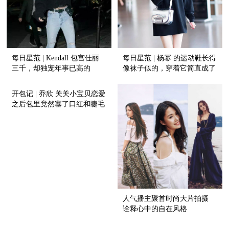
每日星范 | Kendall 包宫佳丽
每日星范 | 杨幂 的运动鞋长得
三千，却独宠年事已高的
像袜子似的，穿着它简直成了
Vintage?
风一样的女子！
开包记 | 乔欣 关关小宝贝恋爱
之后包里竟然塞了口红和睫毛
膏！
人气播主聚首时尚大片拍摄
诠释心中的自在风格