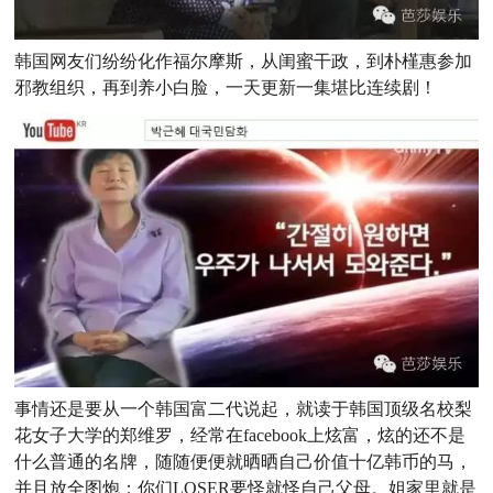
韩国网友们纷纷化作福尔摩斯，从闺蜜干政，到朴槿惠参加
邪教组织，再到养小白脸，一天更新一集堪比连续剧！
事情还是要从一个韩国富二代说起，就读于韩国顶级名校梨
花女子大学的郑维罗，经常在facebook上炫富，炫的还不是
什么普通的名牌，随随便便就晒晒自己价值十亿韩币的马，
并且放全图炮：你们LOSER要怪就怪自己父母。姐家里就是