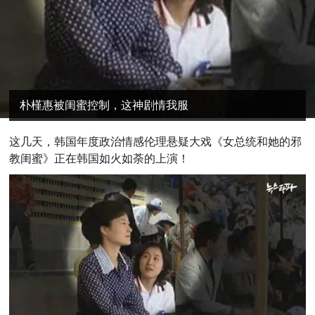
朴槿惠被闺蜜控制，这神剧情我服
这几天，韩国年度政治情感伦理悬疑大戏《女总统和她的邪
教闺蜜》正在韩国如火如荼的上演！