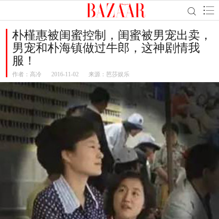
朴槿惠被闺蜜控制，闺蜜被男宠出卖，
男宠和朴海镇做过牛郎，这神剧情我
服！
作者：
高冷
2016-11-02
来源：芭莎娱乐