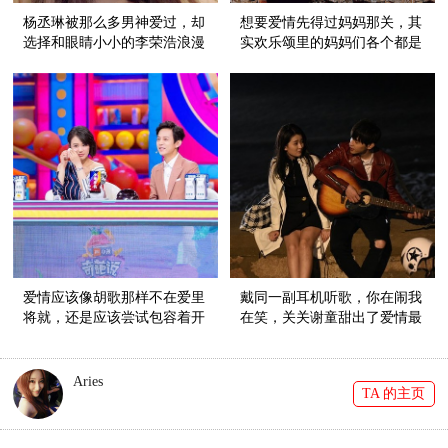
杨丞琳被那么多男神爱过，却
想要爱情先得过妈妈那关，其
选择和眼睛小小的李荣浩浪漫
实欢乐颂里的妈妈们各个都是
成偶像剧
狠角色！
爱情应该像胡歌那样不在爱里
戴同一副耳机听歌，你在闹我
将就，还是应该尝试包容着开
在笑，关关谢童甜出了爱情最
始？
美好的模样
Aries
TA 的主页