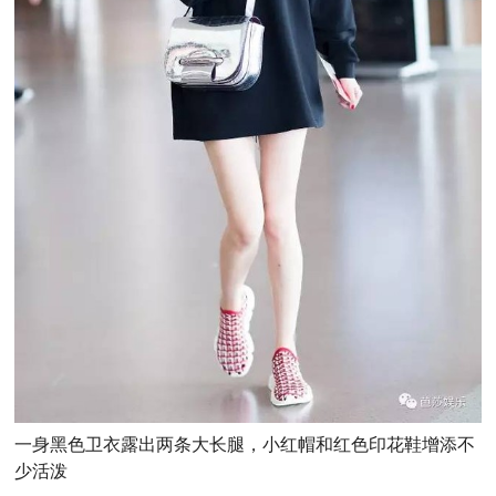
一身黑色卫衣露出两条大长腿，小红帽和红色印花鞋增添不
少活泼