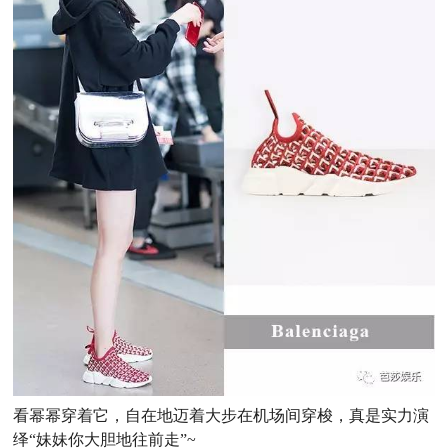
看幂幂穿着它，自在地迈着大步在机场间穿梭，真是实力演
绎“妹妹你大胆地往前走”~