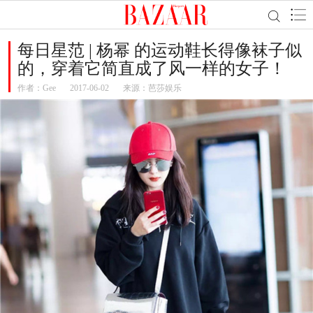
每日星范 | 杨幂 的运动鞋长得像袜子似
的，穿着它简直成了风一样的女子！
作者：
Gee
2017-06-02
来源：芭莎娱乐