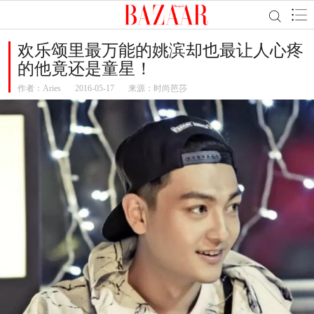
欢乐颂里最万能的姚滨却也最让人心疼
的他竟还是童星！
作者：
Aries
2016-05-17
来源：时尚芭莎