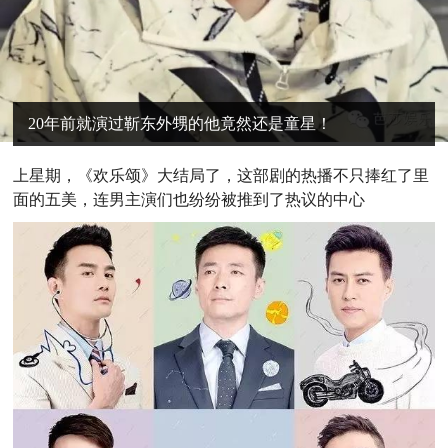
20年前就演过靳东外甥的他竟然还是童星！
上
星期，《欢乐颂》大结局了，这部剧的热播不只捧红了里
面的五美，连男主演们也纷纷被推到了热议的中心