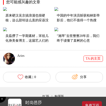
您可能感兴趣的文章
原来硬汉吴京搞浪漫也很硬
中国的中年演员斩获柏林影帝
核，这么甜却这么直的应该没
影后，他们不值得一个热搜
有了！
吗？
吴磊攒了一学期素材，宋祖儿
“湘琴”去世整整20年后，我们
化身美食博主，这届艺人们的
终于读懂了直树的心意
vlog努力到值得颁奖！
Aries
TA 的主页
收藏 |
0
分享
PC版
|
触屏版
Copyright © 2017 bazaar.com.cn 北京时尚在线网络服务有限公司 京ICP备030044号