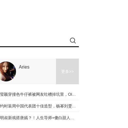
Aries
更多>>
冉莹颖穿撞色牛仔裤被网友吐槽掉坑里，Olivia和杨幂的时髦课堂教你阔腿裤应该怎么穿！
纽约时装周中国代表团十佳造型，杨幂刘雯都入选了，不服来辩啊～
道明叔新戏搭唐嫣？！人生导师+傻白甜人设是真火了！