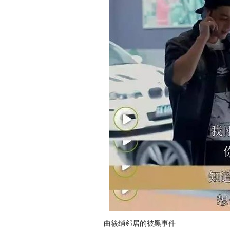
曲筱绡邻居的被黑事件