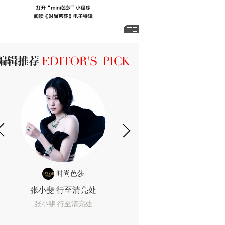
ICK 编辑推荐
时尚芭莎
时尚
张小斐 行至清亮处
一间恐怖的黄色房
着迷
张小斐 行至清亮处
一间恐怖的黄色房间