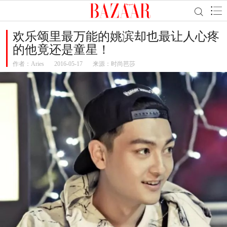
欢乐颂里最万能的姚滨却也最让人心疼
的他竟还是童星！
作者：
Aries
2016-05-17
来源：时尚芭莎