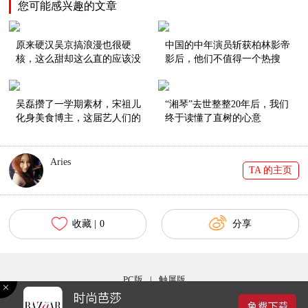
您可能感兴趣的文章
原来硬汉吴京搞浪漫也很硬
中国的中年演员斩获柏林影帝
核，这么甜却这么直的应该没
影后，他们不值得一个热搜
有了！
吗？
吴磊攒了一学期素材，宋祖儿
“湘琴”去世整整20年后，我们
化身美食博主，这届艺人们的
终于读懂了直树的心意
vlog努力到值得颁奖！
Aries
TA 的主页
收藏 |
0
分享
PC版
|
触屏版
Copyright © 2017 bazaar.com.cn 北京时尚在线网络服务有限公司 京ICP备030044号