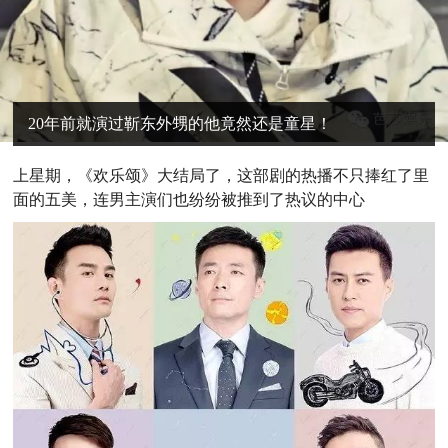
20年前就演过靳东外甥的他竟然还是童星！
上
星期，《欢乐颂》大结局了，这部剧的热播不只捧红了里
面的五美，连男主演们也纷纷被推到了热议的中心