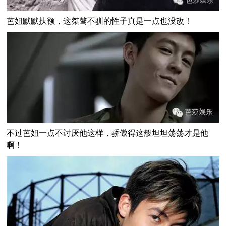
芭姐默默扶额，这桀骜不驯的性子真是一点也没改！
不过芭姐一点不讨厌他这样，骄傲得这般坦坦荡荡才是他
啊！