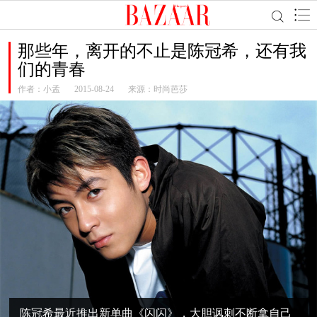
那些年，离开的不止是陈冠希，还有我
们的青春
作者：
小孟
2015-08-24
来源：时尚芭莎
陈冠希最近推出新单曲《闪闪》，大胆讽刺不断拿自己