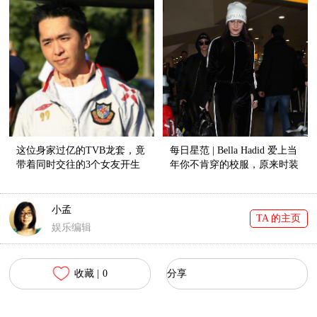
这位身家过亿的TVB龙套，竟
每日星范 | Bella Hadid 爱上当
带着同时交往的3个女友开生
年你不肯穿的校服，原来时装
日趴！
精们都在抢着穿！
小孟
TA 的主页
娱乐编辑
收藏 |
0
分享