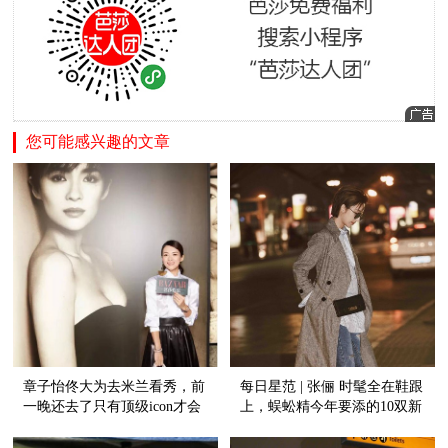
您可能感兴趣的文章
章子怡佟大为去米兰看秀，前
每日星范 | 张俪 时髦全在鞋跟
一晚还去了只有顶级icon才会
上，蜈蚣精今年要添的10双新
被邀的私人晚宴！
鞋都在这了！