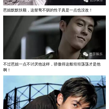
芭姐默默扶额，这桀骜不驯的性子真是一点也没改！
不过芭姐一点不讨厌他这样，骄傲得这般坦坦荡荡才是他
啊！