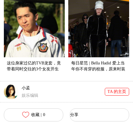
这位身家过亿的TVB龙套，竟
每日星范 | Bella Hadid 爱上当
带着同时交往的3个女友开生
年你不肯穿的校服，原来时装
日趴！
精们都在抢着穿！
小孟
TA 的主页
娱乐编辑
收藏 |
0
分享