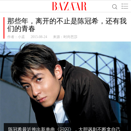
那些年，离开的不止是陈冠希，还有我
们的青春
作者：
小孟
2015-08-24
来源：时尚芭莎
陈冠希最近推出新单曲《闪闪》，大胆讽刺不断拿自己