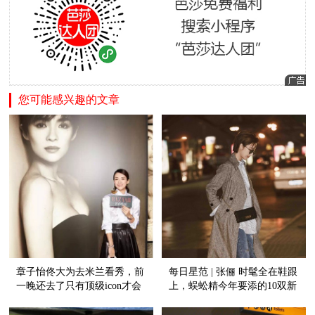
您可能感兴趣的文章
章子怡佟大为去米兰看秀，前
每日星范 | 张俪 时髦全在鞋跟
一晚还去了只有顶级icon才会
上，蜈蚣精今年要添的10双新
被邀的私人晚宴！
鞋都在这了！