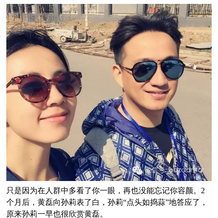
只是因为在人群中多看了你一眼，再也没能忘记你容颜。2
个月后，黄磊向孙莉表了白，孙莉“点头如捣蒜”地答应了，
原来孙莉一早也很欣赏黄磊。