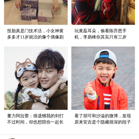
投胎真是门技术活，小女神黄
玩黄磊耳朵，偷看陈乔恩手
多多才11岁就活的像个偶像剧
机，李易峰你其实只有三岁
女主角儿！
吧！
董力阿拉蕾：很遗憾我的剑打
看了胡可和沙溢的微博，发现
不过时间，却也想陪你一起长
原来安吉是个隐藏很深的段子
大！
手！