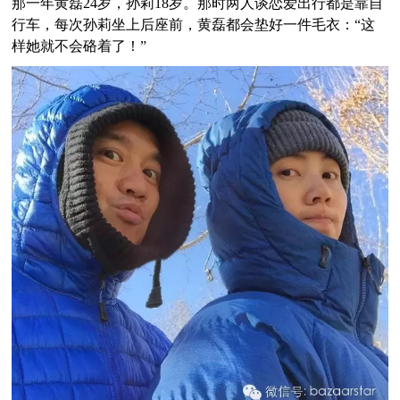
那一年黄磊24岁，孙莉18岁。那时两人谈恋爱出行都是靠自
行车，
每次孙莉坐上后座前，黄磊都会垫好一件毛衣：“这
样她就不会硌着了！
”