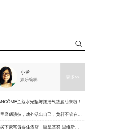
小孟
更多>>
娱乐编辑
ANCÔME兰蔻水光瓶与摇摇气垫唇油来啦！
戏里磨砺演技，戏外活出自己，黄轩不管在哪儿都闪闪发亮！
能买下豪宅偏要住酒店，巨星基努·里维斯太任性！