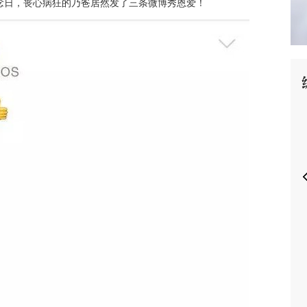
念日，丧心病狂的乃爸居然发了三条微博秀恩爱！
P