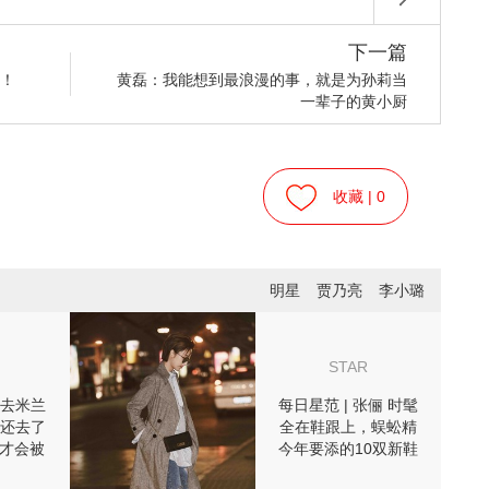
下一篇
吧！
黄磊：我能想到最浪漫的事，就是为孙莉当
一辈子的黄小厨
收藏 |
0
明星
贾乃亮
李小璐
STAR
去米兰
每日星范 | 张俪 时髦
还去了
全在鞋跟上，蜈蚣精
n才会被
今年要添的10双新鞋
宴！
都在这了！