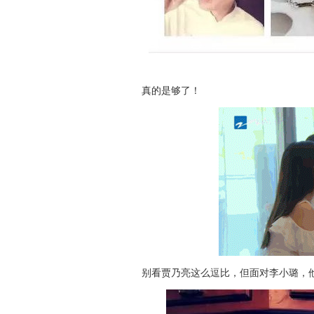
真的是够了！
别看贾乃亮这么逗比，但面对李小璐，