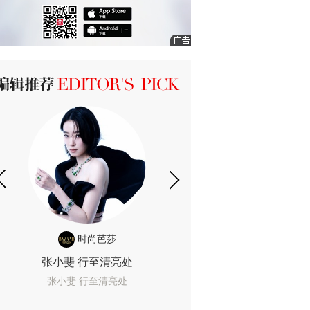
ICK 编辑推荐
时尚芭莎
时尚
张小斐 行至清亮处
一间恐怖的黄色房
着迷
张小斐 行至清亮处
一间恐怖的黄色房间