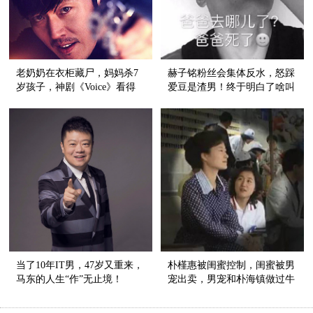
老奶奶在衣柜藏尸，妈妈杀7
赫子铭粉丝会集体反水，怒踩
岁孩子，神剧《Voice》看得
爱豆是渣男！终于明白了啥叫
人心跳不止！
爱恨就在一瞬间……
当了10年IT男，47岁又重来，
朴槿惠被闺蜜控制，闺蜜被男
马东的人生“作”无止境！
宠出卖，男宠和朴海镇做过牛
郎，这神剧情我服！