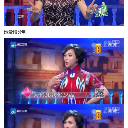
她爱憎分明