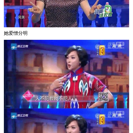
她爱憎分明