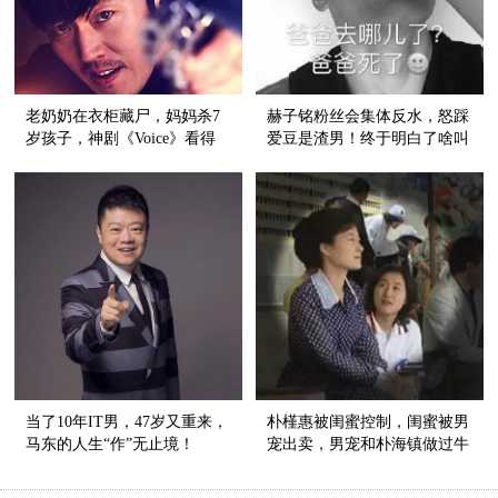
老奶奶在衣柜藏尸，妈妈杀7
赫子铭粉丝会集体反水，怒踩
岁孩子，神剧《Voice》看得
爱豆是渣男！终于明白了啥叫
人心跳不止！
爱恨就在一瞬间……
当了10年IT男，47岁又重来，
朴槿惠被闺蜜控制，闺蜜被男
马东的人生“作”无止境！
宠出卖，男宠和朴海镇做过牛
郎，这神剧情我服！