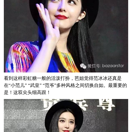
看到这样彩虹糖一般的活泼打扮，芭姐觉得范冰冰还真是
在“小范儿” “武皇” “范爷”多种风格之间切换自如。最重要的
是！这双尖头细高跟！