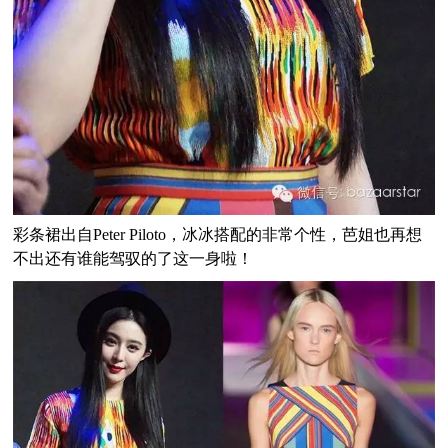
彩条裙出自Peter Piloto，冰冰搭配的非常个性，芭姐也再想
不出还有谁能驾驭的了这一身啦！