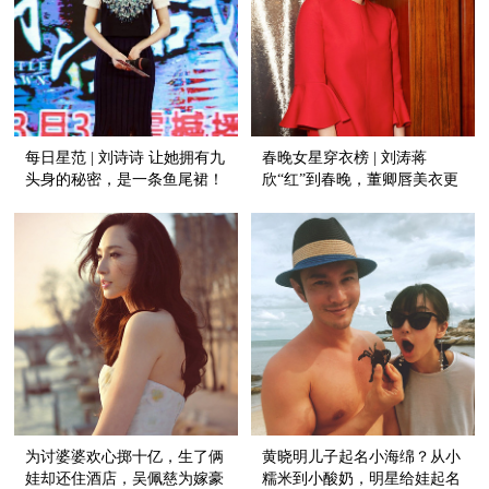
每日星范 | 刘诗诗 让她拥有九
春晚女星穿衣榜 | 刘涛蒋
头身的秘密，是一条鱼尾裙！
欣“红”到春晚，董卿唇美衣更
美！
为讨婆婆欢心掷十亿，生了俩
黄晓明儿子起名小海绵？从小
娃却还住酒店，吴佩慈为嫁豪
糯米到小酸奶，明星给娃起名