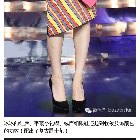
冰冰的红唇、平顶小礼帽、绒面细跟鞋还起到收敛服饰颜色
的功效！配出了复古爵士范！