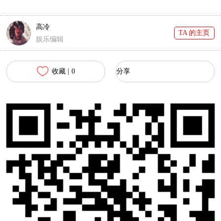
门也是拼全力！
好随意！
高冷
TA 的主页
娱乐编辑
收藏 |
0
分享