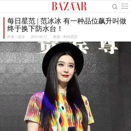
每日星范 | 范冰冰 有一种品位飙升叫做
终于换下防水台！
作者：
高冷
2015-06-17
来源：时尚芭莎