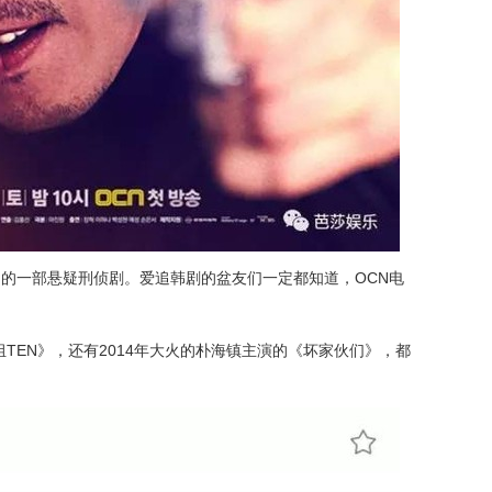
自制的一部悬疑刑侦剧。爱追韩剧的盆友们一定都知道，OCN电
TEN
》
，还有2014年大火的朴海镇主演的
《坏家伙们》
，都