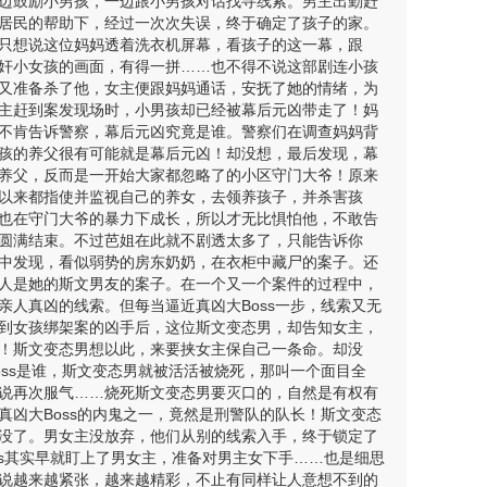
边鼓励小男孩，一边跟小男孩对话找寻线索。男主出勤赶
居民的帮助下，经过一次次失误，终于确定了孩子的家。
只想说这位妈妈透着洗衣机屏幕，看孩子的这一幕，跟
奸小女孩的画面，有得一拼……也不得不说这部剧连小孩
又准备杀了他，女主便跟妈妈通话，安抚了她的情绪，为
主赶到案发现场时，小男孩却已经被幕后元凶带走了！妈
不肯告诉警察，幕后元凶究竟是谁。警察们在调查妈妈背
孩的养父很有可能就是幕后元凶！却没想，最后发现，幕
养父，反而是一开始大家都忽略了的小区守门大爷！原来
以来都指使并监视自己的养女，去领养孩子，并杀害孩
也在守门大爷的暴力下成长，所以才无比惧怕他，不敢告
圆满结束。不过芭姐在此就不剧透太多了，只能告诉你
中发现，看似弱势的房东奶奶，在衣柜中藏尸的案子。还
人是她的斯文男友的案子。在一个又一个案件的过程中，
亲人真凶的线索。但每当逼近真凶大Boss一步，线索又无
到女孩绑架案的凶手后，这位斯文变态男，却告知女主，
！斯文变态男想以此，来要挟女主保自己一条命。却没
oss是谁，斯文变态男就被活活被烧死，那叫一个面目全
说再次服气……烧死斯文变态男要灭口的，自然是有权有
真凶大Boss的内鬼之一，竟然是刑警队的队长！斯文变态
没了。男女主没放弃，他们从别的线索入手，终于锁定了
oss其实早就盯上了男女主，准备对男主女下手……也是细思
说越来越紧张，越来越精彩，不止有同样让人意想不到的