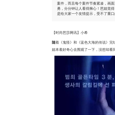
案件，而且每个案件节奏紧凑，画面
勇，分分钟让人看得揪心！芭姐觉得，
是给大家一个友情提示，受不了重口
【时尚芭莎网讯】小希
随
着《鬼怪》和《蓝色大海的传说》完结
姐本着好奇心去围观了一下，没想却看