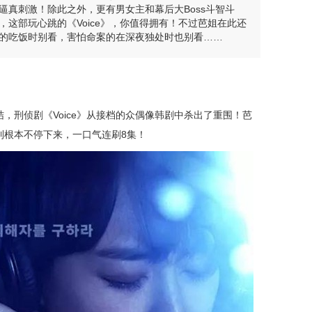
逼真刺激！除此之外，更有男女主和幕后大Boss斗智斗
这部玩心跳的《Voice》，你值得拥有！不过芭姐在此还
的吃饭时别看，害怕命案的在深夜独处时也别看……
，刑侦剧《Voice》从接档的众偶像韩剧中杀出了重围！
芭
到根本不停下来，一口气连刷8集！