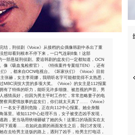
P
结，刑侦剧《Voice》从接档的众偶像韩剧中杀出了重
没想却看到根本不停下来，一口气连刷8集！这部
自制的一部悬疑刑侦剧。爱追韩剧的盆友们一定都知道，OCN
。像《吸血鬼检察官》、《特殊案件专案组TEN》，还有
们》，都来自OCN电视台。《坏家伙们》《Voice》目前
男主张赫，女主李荷娜，我萌听名字可能都觉得不太熟悉，
MBC演技大赏的多项大奖。《Voice》的女主是112报案
拥有了特殊的听力，能听见许多细微、被忽视的声音。男
人感情虽好，但因为男主平时工作忙，常常忽略妻子的电
察局爱情故事的盆友们，你们就太天真了……《Voice》
！一名女子遇到危险，正在向112中心报案。她全身颤
角落里。谁知112中心处理不当，女子被变态凶手发现，
逃跑，更当场用铁锤砸破了她的头！这重口的场面实在太
陪同下观看……在如此血腥的画面发生之后，我们才发现，
她在去给男主送饭的路上，遇到了凶手，给男主打电话，