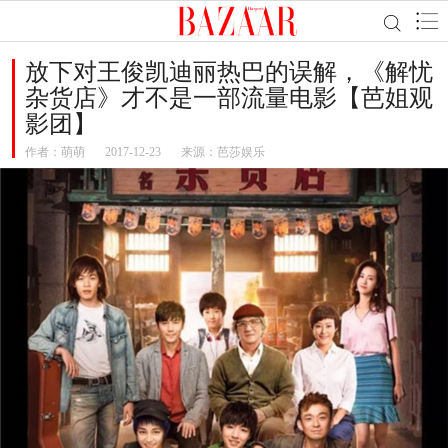
放下对王俊凯迪丽热巴的误解，《解忧
杂货店》才不是一部流量电影【芭姐观
影团】
作者：
萌萌
2017-12-23
来源：芭莎娱乐