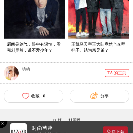
眉间是剑气，眼中有深情，看
王凯马天宇王大陆竟然当众拜
完刘昊然，谁不爱少年？
把子、结为亲兄弟？
萌萌
TA 的主页
收藏 |
0
分享
PC版
|
触屏版
Copyright © 2017 bazaar.com.cn 北京时尚在线网络服务有限公司 京ICP备030044号