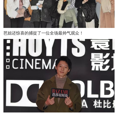
芭姐还惊喜的捕捉了一位全场最帅气观众！