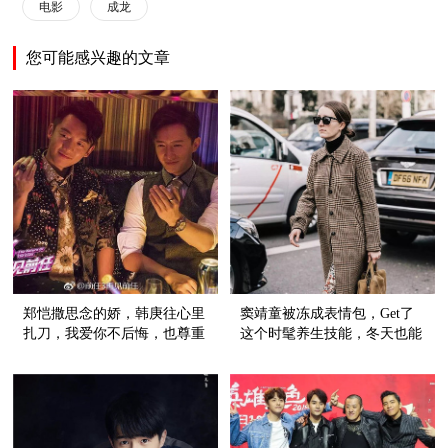
电影
成龙
您可能感兴趣的文章
郑恺撒思念的娇，韩庚往心里
窦靖童被冻成表情包，Get了
扎刀，我爱你不后悔，也尊重
这个时髦养生技能，冬天也能
故事的结尾
穿裙子！