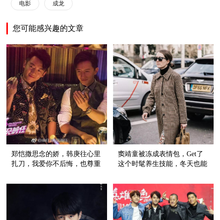
电影
成龙
您可能感兴趣的文章
郑恺撒思念的娇，韩庚往心里
窦靖童被冻成表情包，Get了
扎刀，我爱你不后悔，也尊重
这个时髦养生技能，冬天也能
故事的结尾
穿裙子！