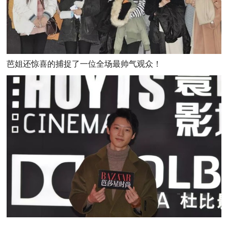
芭姐还惊喜的捕捉了一位全场最帅气观众！