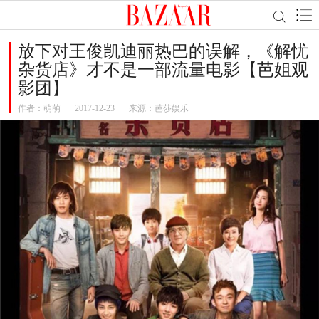
放下对王俊凯迪丽热巴的误解，《解忧
杂货店》才不是一部流量电影【芭姐观
影团】
作者：
萌萌
2017-12-23
来源：芭莎娱乐