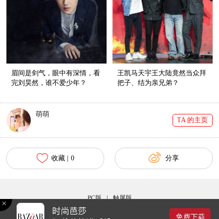
眉间是剑气，眼中有深情，看
王凯马天宇王大陆竟然当众拜
完刘昊然，谁不爱少年？
把子、结为亲兄弟？
萌萌
TA 的主页
收藏 |
0
分享
PC版
|
触屏版
Copyright © 2017 bazaar.com.cn 北京时尚在线网络服务有限公司 京ICP备030044号