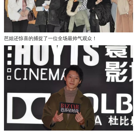
芭姐还惊喜的捕捉了一位全场最帅气观众！