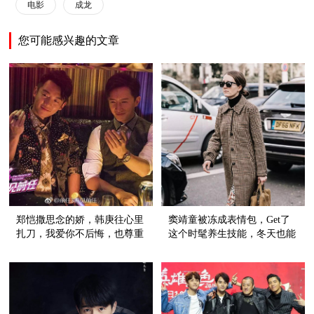
电影
成龙
您可能感兴趣的文章
郑恺撒思念的娇，韩庚往心里
窦靖童被冻成表情包，Get了
扎刀，我爱你不后悔，也尊重
这个时髦养生技能，冬天也能
故事的结尾
穿裙子！