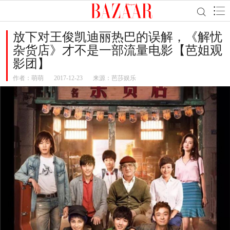
放下对王俊凯迪丽热巴的误解，《解忧
杂货店》才不是一部流量电影【芭姐观
影团】
作者：
萌萌
2017-12-23
来源：芭莎娱乐