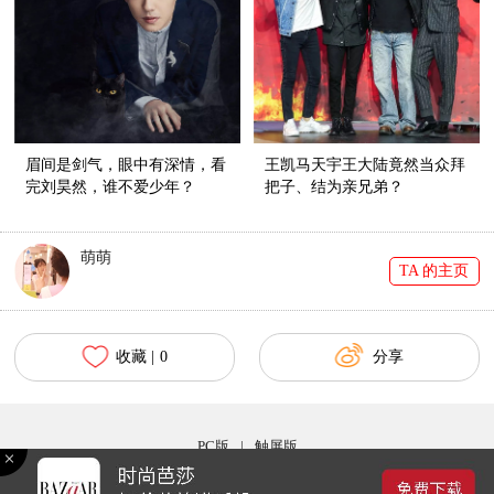
眉间是剑气，眼中有深情，看
王凯马天宇王大陆竟然当众拜
完刘昊然，谁不爱少年？
把子、结为亲兄弟？
萌萌
TA 的主页
收藏 |
0
分享
PC版
|
触屏版
Copyright © 2017 bazaar.com.cn 北京时尚在线网络服务有限公司 京ICP备030044号