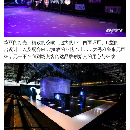
炫丽的灯光、精致的茶歇、超大的LED四面环屏、U型的T
台设计、以及配合M-77摆放的77路巴士……大秀准备事无巨
细，无一不在向到场宾客传达品牌创始人的用心与细致