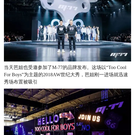
当天芭姐也受邀参加了M-77的品牌发布。这场以“Too Cool
For Boys”为主题的2018AW世纪大秀，芭姐刚一进场就迅速
秀场布置被吸引