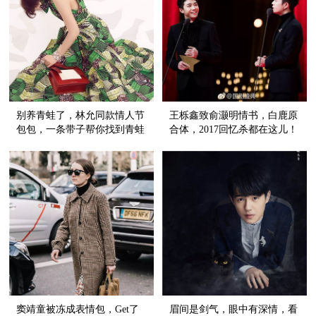
别养青蛙了，林允同款情人节
王栎鑫致俞灏明情书，白鹿原
包包，一条带子帮你找到青蛙
合体，2017回忆杀都在这儿！
王子！
窦靖童被冻成表情包，Get了
眉间是剑气，眼中有深情，看