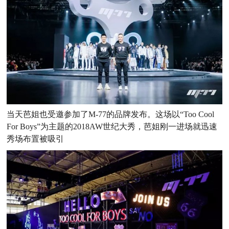
当天芭姐也受邀参加了M-77的品牌发布。这场以“Too Cool
For Boys”为主题的2018AW世纪大秀，芭姐刚一进场就迅速
秀场布置被吸引