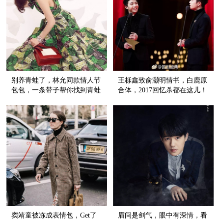
别养青蛙了，林允同款情人节
王栎鑫致俞灏明情书，白鹿原
包包，一条带子帮你找到青蛙
合体，2017回忆杀都在这儿！
王子！
窦靖童被冻成表情包，Get了
眉间是剑气，眼中有深情，看