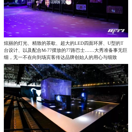
炫丽的灯光、精致的茶歇、超大的LED四面环屏、U型的T
台设计、以及配合M-77摆放的77路巴士……大秀准备事无巨
细，无一不在向到场宾客传达品牌创始人的用心与细致