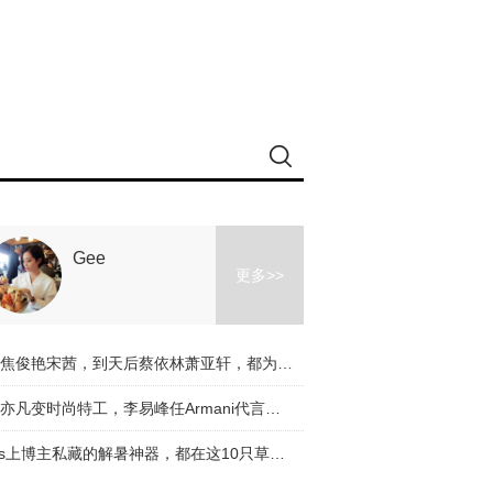
Gee
更多>>
从焦俊艳宋茜，到天后蔡依林萧亚轩，都为牛仔裤放飞自我了！
吴亦凡变时尚特工，李易峰任Armani代言人，国内的时尚精一个个都冲向国际范！【芭九不离时髦】
Ins上博主私藏的解暑神器，都在这10只草编包里！