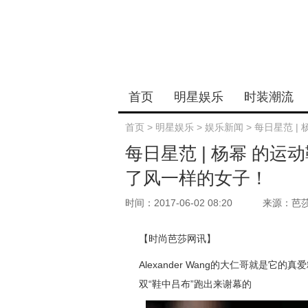
首页
明星娱乐
时装潮流
首页
>
明星娱乐
>
娱乐新闻
>
每日星范 |
每日星范 | 杨幂 的
了风一样的女子！
时间：2017-06-02 08:20
来源：芭
【时尚芭莎网讯】
Alexander Wang的大仁哥就是它的真爱
双“鞋中吕布”跑出来谢幕的