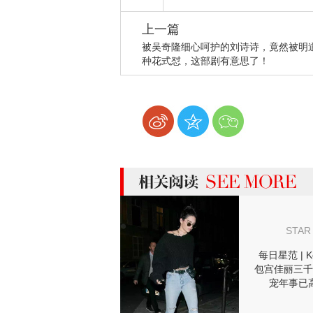
上一篇
被吴奇隆细心呵护的刘诗诗，竟然被明
种花式怼，这部剧有意思了！
more 相关阅读
STAR
每日星范 | Ke
包宫佳丽三千
宠年事已
Vintage