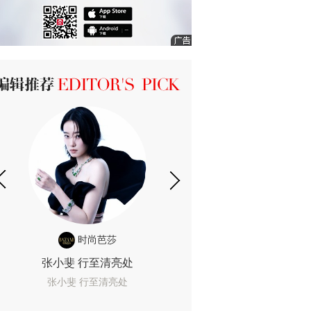
ICK 编辑推荐
时尚芭莎
时尚
张小斐 行至清亮处
一间恐怖的黄色房
着迷
张小斐 行至清亮处
一间恐怖的黄色房间