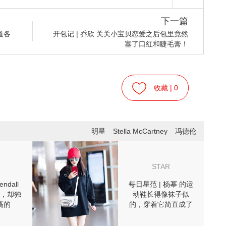
下一篇
道各
开包记 | 乔欣 关关小宝贝恋爱之后包里竟然
塞了口红和睫毛膏！
收藏 |
0
明星
Stella McCartney
冯德伦
STAR
ndall
每日星范 | 杨幂 的运
，却独
动鞋长得像袜子似
高的
的，穿着它简直成了
?
风一样的女子！