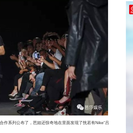
didas的合作系列公布了，芭姐还惊奇地在里面发现了恍若有Nike“吕