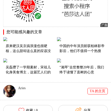
您可能感兴趣的文章
原来硬汉吴京搞浪漫也很硬
中国的中年演员斩获柏林影帝
核，这么甜却这么直的应该没
影后，他们不值得一个热搜
有了！
吗？
吴磊攒了一学期素材，宋祖儿
“湘琴”去世整整20年后，我们
化身美食博主，这届艺人们的
终于读懂了直树的心意
vlog努力到值得颁奖！
Aries
TA 的主页
收藏 |
0
分享