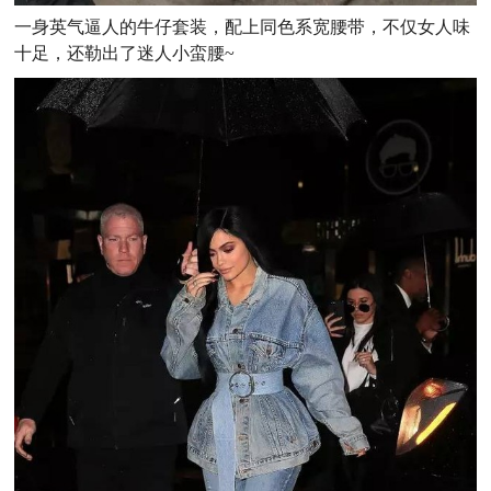
一身英气逼人的牛仔套装，配上同色系宽腰带，不仅女人味
十足，还勒出了迷人小蛮腰~