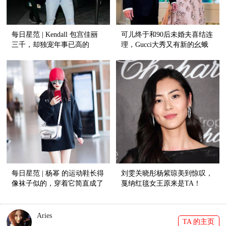
每日星范 | Kendall 包宫佳丽
可儿终于和90后未婚夫喜结连
三千，却独宠年事已高的
理，Gucci大秀又有新的幺蛾
Vintage?
子【芭九不离时髦】
每日星范 | 杨幂 的运动鞋长得
刘雯关晓彤杨紫琼美到惊叹，
像袜子似的，穿着它简直成了
戛纳红毯女王原来是TA！
风一样的女子！
Aries
TA 的主页