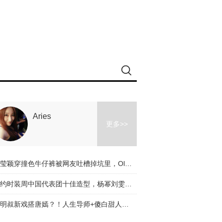
Aries
更多>>
冉莹颖穿撞色牛仔裤被网友吐槽掉坑里，Olivia和杨幂的时髦课堂教你阔腿裤应该怎么穿！
纽约时装周中国代表团十佳造型，杨幂刘雯都入选了，不服来辩啊～
道明叔新戏搭唐嫣？！人生导师+傻白甜人设是真火了！