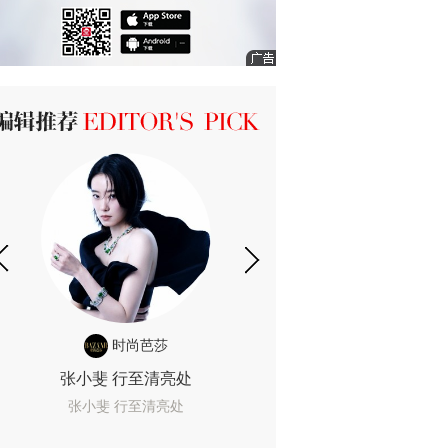
ICK 编辑推荐
时尚芭莎
时尚
张小斐 行至清亮处
一间恐怖的黄色房
着迷
张小斐 行至清亮处
一间恐怖的黄色房间