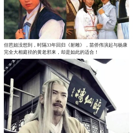
但芭姐没想到，时隔33年回归《射雕》，苗侨伟演起与杨康
完全大相庭径的黄老邪来，却是如此的适合！