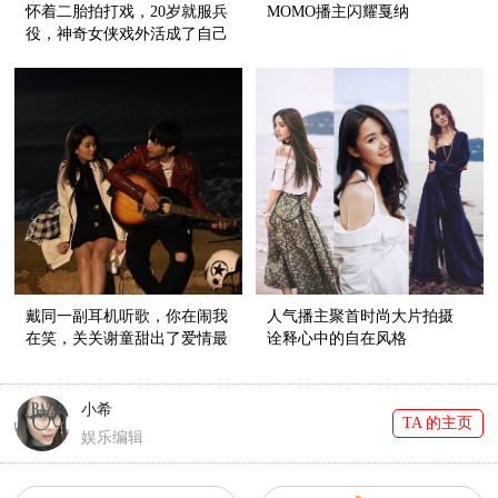
怀着二胎拍打戏，20岁就服兵
MOMO播主闪耀戛纳
役，神奇女侠戏外活成了自己
的英雄
戴同一副耳机听歌，你在闹我
人气播主聚首时尚大片拍摄
在笑，关关谢童甜出了爱情最
诠释心中的自在风格
美好的模样
小希
TA 的主页
娱乐编辑