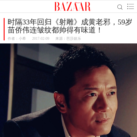
时隔33年回归《射雕》成黄老邪，59岁
苗侨伟连皱纹都帅得有味道！
作者：
小希
2017-02-09
来源：芭莎娱乐