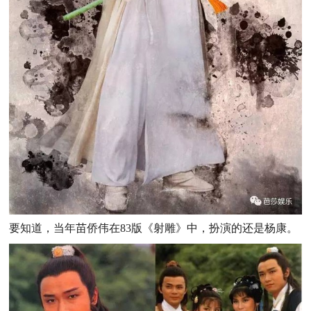
要知道，当年苗侨伟在83版《射雕》中，扮演的还是杨康。