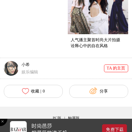
人气播主聚首时尚大片拍摄
诠释心中的自在风格
小希
TA 的主页
娱乐编辑
收藏 |
0
分享
PC版
|
触屏版
2016©时尚芭莎版权所有 京ICP备09102038号-16