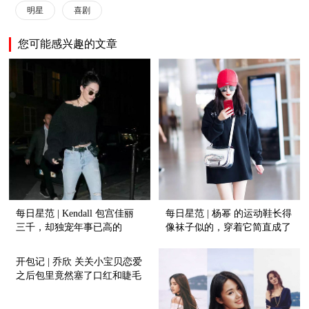
明星
喜剧
您可能感兴趣的文章
每日星范 | Kendall 包宫佳丽
每日星范 | 杨幂 的运动鞋长得
三千，却独宠年事已高的
像袜子似的，穿着它简直成了
Vintage?
风一样的女子！
开包记 | 乔欣 关关小宝贝恋爱
之后包里竟然塞了口红和睫毛
膏！