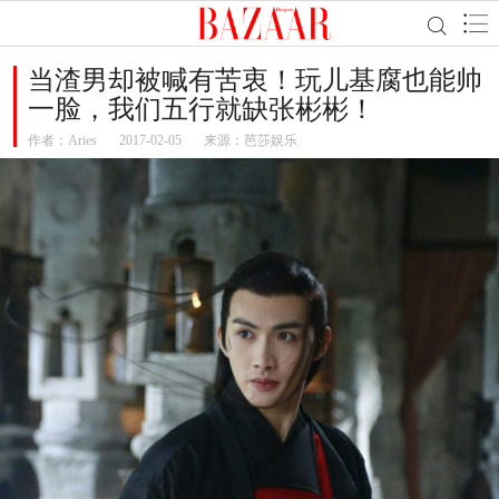
当渣男却被喊有苦衷！玩儿基腐也能帅
一脸，我们五行就缺张彬彬！
作者：
Aries
2017-02-05
来源：芭莎娱乐