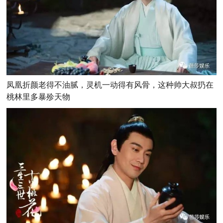
凤凰折颜老得不油腻，灵机一动得有风骨，这种帅大叔扔在
桃林里多暴殄天物