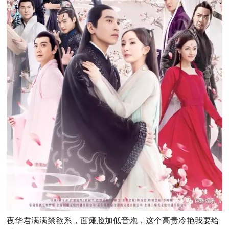
夜华君满满禁欲系，面瘫脸加低音炮，这个高贵冷艳我要给