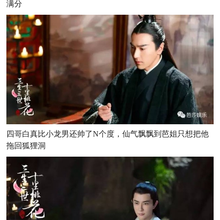
满分
四哥白真比小龙男还帅了N个度，仙气飘飘到芭姐只想把他
拖回狐狸洞