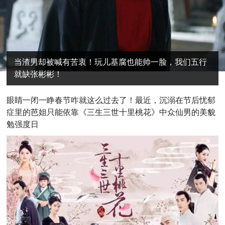
当渣男却被喊有苦衷！玩儿基腐也能帅一脸，我们五行
就缺张彬彬！
眼睛一闭一睁春节咋就这么过去了！最近，沉溺在节后忧郁
症里的芭姐只能依靠《三生三世十里桃花》中众仙男的美貌
勉强度日