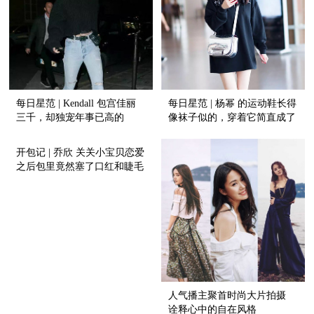
每日星范 | Kendall 包宫佳丽
每日星范 | 杨幂 的运动鞋长得
三千，却独宠年事已高的
像袜子似的，穿着它简直成了
Vintage?
风一样的女子！
开包记 | 乔欣 关关小宝贝恋爱
之后包里竟然塞了口红和睫毛
膏！
人气播主聚首时尚大片拍摄
诠释心中的自在风格